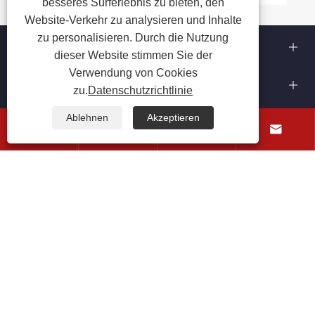
besseres Surferlebnis zu bieten, den
Website-Verkehr zu analysieren und Inhalte
zu personalisieren. Durch die Nutzung
Über uns
dieser Website stimmen Sie der
Verwendung von Cookies
Produkte
zu.
Datenschutzrichtlinie
Kontaktiere uns
Ablehnen
Akzeptieren




FOLGEN SIE UNS
Copyright © 2025 Zhejiang Hanxin Cookware Co., Ltd. Alle
Rechte vorbehalten.
Links
Sitemap
RSS
XML
Datenschutzrichtlinie