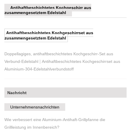
Antihaftbeschichtetes Kochgeschirr aus
zusammengesetztem Edelstahl
Antihaftbeschichtetes Kochgeschirrset aus
zusammengesetztem Edelstahl
Doppellagiges, antihaftbeschichtetes Kochgeschirr-Set aus
|
Verbund-Edelstahl
Antihaftbeschichtetes Kochgeschirrset aus
Aluminium-304-Edelstahlverbundstoff
Nachricht
Unternehmensnachrichten
Wie verbessert eine Aluminium-Antihaft-Grillpfanne die
Grillleistung im Innenbereich?