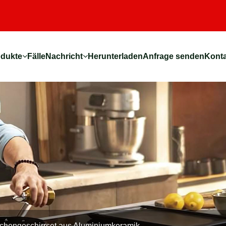
odukte
Fälle
Nachricht
Herunterladen
Anfrage senden
Konta
chengeschirrset aus Aluminiumkeramik