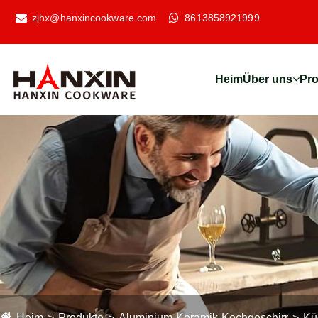
zjhx@hanxincookware.com
8613858921999
Heim
Über uns
Pr
Heim
Produkte
Aluminium-Keramik-Kochgeschirr
Kü