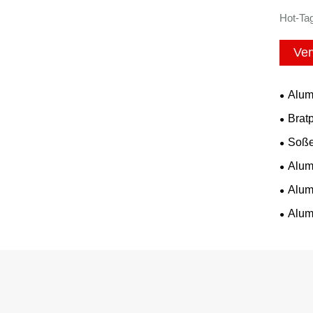
Hot-Tag
Ver
Alum
Brat
Soße
Alum
Alum
Alum