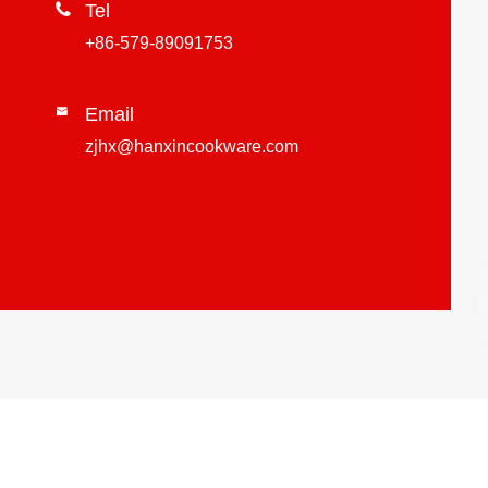

Tel
+86-579-89091753
Email

zjhx@hanxincookware.com