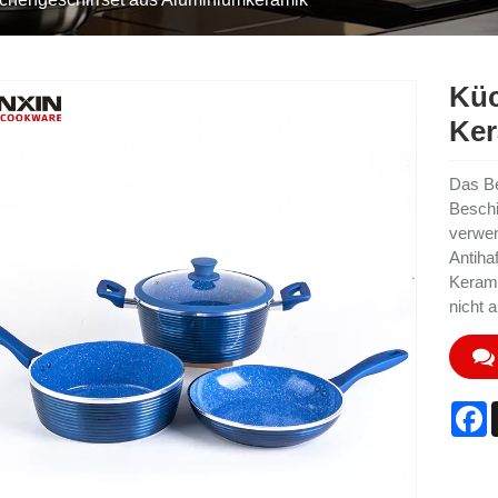
Küc
Ker
Das Be
Beschi
verwen
Antiha
Kerami
nicht 
F