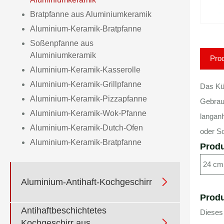
Bratpfanne aus Aluminiumkeramik
Aluminium-Keramik-Bratpfanne
Soßenpfanne aus
Aluminiumkeramik
Pro
Aluminium-Keramik-Kasserolle
Aluminium-Keramik-Grillpfanne
Das Kü
Aluminium-Keramik-Pizzapfanne
Gebrauc
Aluminium-Keramik-Wok-Pfanne
langan
Aluminium-Keramik-Dutch-Ofen
oder So
Aluminium-Keramik-Bratpfanne
Produ
24 cm 

Aluminium-Antihaft-Kochgeschirr
Prod
Antihaftbeschichtetes
Dieses

Kochgeschirr aus