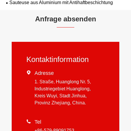
Sauteuse aus Aluminium mit Antihaftbeschichtung
Anfrage absenden
Kontaktinformation

Adresse
1. Straße, Huanglong Nr. 5,
Industriegebiet Huanglong,
Kreis Wuyi, Stadt Jinhua,
Provinz Zhejiang, China.

Tel
+86-579-89091753