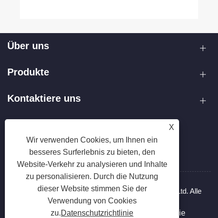
Mehr sehen >>
Über uns
Produkte
Kontaktiere uns
FOLGEN SIE UNS
X
Wir verwenden Cookies, um Ihnen ein
besseres Surferlebnis zu bieten, den
Website-Verkehr zu analysieren und Inhalte
zu personalisieren. Durch die Nutzung
dieser Website stimmen Sie der
Copyright © 2025 Zhejiang Hanxin Cookware Co., Ltd. Alle
Verwendung von Cookies
Rechte vorbehalten.
Links
Sitemap
RSS
XML
Datenschutzrichtlinie
zu.
Datenschutzrichtlinie