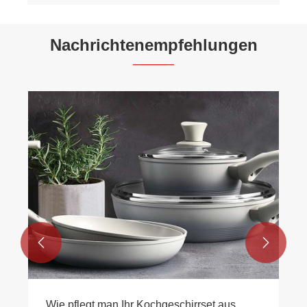
Nachrichtenempfehlungen
Wie verbessert eine Wok-Pfanne aus
Aluminium mit antihaftbeschichtetem CD-
Boden die Bratleistung?
Mehr sehen >>

