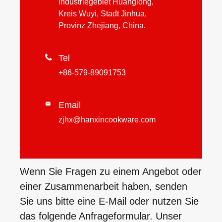
Industriegebiet Huanglong,
Kreis Wuyi, Stadt Jinhua,
Provinz Zhejiang, China.

Tel
+86-579-89091753
Email

zjhx@hanxincookware.com
Wenn Sie Fragen zu einem Angebot oder
einer Zusammenarbeit haben, senden
Sie uns bitte eine E-Mail oder nutzen Sie
das folgende Anfrageformular. Unser