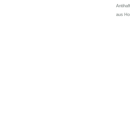
Antihaf
aus Hol