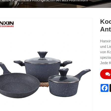
Koc
Ant
Hanxin
und Li
von Ko
spezia
Jede K
F