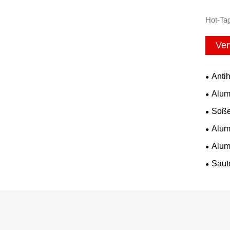
Hot-Tag
Ver
Anti
Alum
Soße
Alum
Alum
Saut