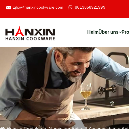
zjhx@hanxincookware.com
8613858921999
Heim
Über uns
Pr
Heim
Produkte
Aluminium-Antihaft-Kochgeschirr
Ant