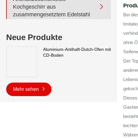
Prod

Kochgeschirr aus
zusammengesetztem Edelstahl
Bei di
Imitati
verhind
Neue Produkte
ohne Ö
Aluminium-Antihaft-Dutch-Ofen mit
Seifen
CD-Boden
Der To
andere
Lebensm
gekoch
Mehr sehen
Dieses 
Gasherd
besteht
leichte
Während