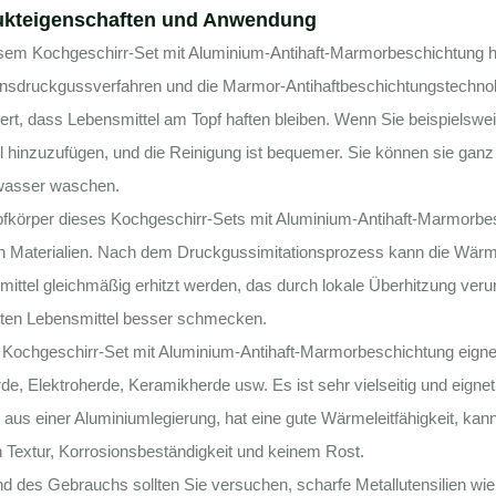
ukteigenschaften und Anwendung
esem Kochgeschirr-Set mit Aluminium-Antihaft-Marmorbeschichtung h
onsdruckgussverfahren und die Marmor-Antihaftbeschichtungstechnolo
ert, dass Lebensmittel am Topf haften bleiben. Wenn Sie beispielswei
l hinzuzufügen, und die Reinigung ist bequemer. Sie können sie ga
wasser waschen.
pfkörper dieses Kochgeschirr-Sets mit Aluminium-Antihaft-Marmorbe
n Materialien. Nach dem Druckgussimitationsprozess kann die Wärme
ittel gleichmäßig erhitzt werden, das durch lokale Überhitzung veru
ten Lebensmittel besser schmecken.
Kochgeschirr-Set mit Aluminium-Antihaft-Marmorbeschichtung eignet s
e, Elektroherde, Keramikherde usw. Es ist sehr vielseitig und eigne
 aus einer Aluminiumlegierung, hat eine gute Wärmeleitfähigkeit, kann
n Textur, Korrosionsbeständigkeit und keinem Rost.
 des Gebrauchs sollten Sie versuchen, scharfe Metallutensilien wie 