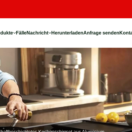
odukte
Fälle
Nachricht
Herunterladen
Anfrage senden
Konta
ihaftbeschichtetes Kochgeschirrset aus Aluminium