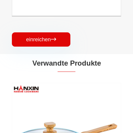
einreichen

Verwandte Produkte
Bratpfanne aus gepresster Keramik aus
Aluminium
Mehr sehen >>