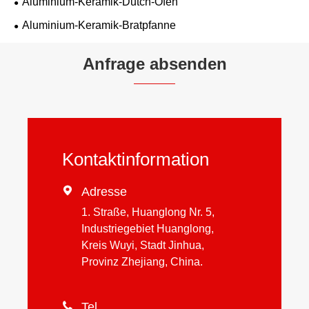
Aluminium-Keramik-Dutch-Ofen
Aluminium-Keramik-Bratpfanne
Anfrage absenden
Kontaktinformation

Adresse
1. Straße, Huanglong Nr. 5,
Industriegebiet Huanglong,
Kreis Wuyi, Stadt Jinhua,
Provinz Zhejiang, China.

Tel