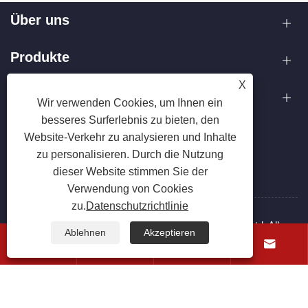
Über uns
Produkte
X
Kontaktiere uns
Wir verwenden Cookies, um Ihnen ein
besseres Surferlebnis zu bieten, den
FOLGEN SIE UNS
Website-Verkehr zu analysieren und Inhalte
zu personalisieren. Durch die Nutzung
dieser Website stimmen Sie der
Verwendung von Cookies
zu.
Datenschutzrichtlinie
Copyright © 2025 Zhejiang Hanxin Cookware Co., Ltd. Alle
Ablehnen
Akzeptieren
Rechte vorbehalten.




Links
Sitemap
RSS
XML
Datenschutzrichtlinie