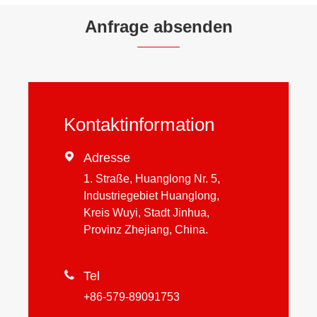
Anfrage absenden
Kontaktinformation

Adresse
1. Straße, Huanglong Nr. 5,
Industriegebiet Huanglong,
Kreis Wuyi, Stadt Jinhua,
Provinz Zhejiang, China.

Tel
+86-579-89091753