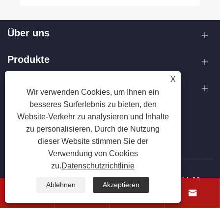
Über uns
Produkte
X
Kontaktiere uns
Wir verwenden Cookies, um Ihnen ein
besseres Surferlebnis zu bieten, den
FOLGEN SIE UNS
Website-Verkehr zu analysieren und Inhalte
zu personalisieren. Durch die Nutzung
dieser Website stimmen Sie der
Verwendung von Cookies
zu.
Datenschutzrichtlinie
Copyright © 2025 Zhejiang Hanxin Cookware Co., Ltd. Alle
Ablehnen
Akzeptieren
Rechte vorbehalten.




Links
Sitemap
RSS
XML
Datenschutzrichtlinie